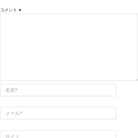
コメント
※
名
前
*
メ
ー
ル
*
サ