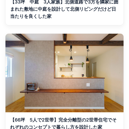
【33坪 中庭 3人家族】北側道路で3方を隣家に囲
まれた敷地に中庭を設計して北側リビングだけど日
当たりを良くした家
【66坪 5人で2世帯】完全分離型の2世帯住宅でそ
れぞれのコンセプトで暮らし方を設計した家