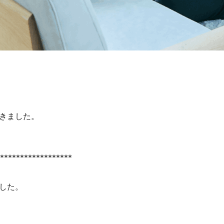
頂きました。
******************
でした。