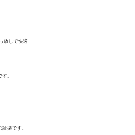
っ放しで快適
です。
。
の証拠です。