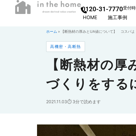
0120-31-7770
受付時間
HOME
施工事例
ホーム
»
【断熱材の厚みとUA値について】 コスパよ
高機密・高断熱
【断熱材の厚
づくりをする
2021.11.03
3分で読めます