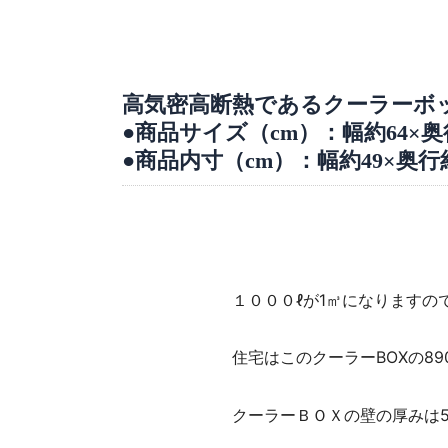
高気密高断熱であるクーラーボ
●商品サイズ（cm）：幅約64×奥行
●商品内寸（cm）：幅約49×奥行約
１０００ℓが1㎥になりますの
住宅はこのクーラーBOXの8
クーラーＢＯＸの壁の厚みは