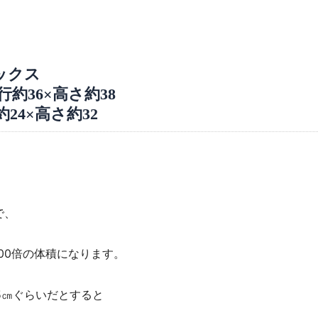
ックス
約36×高さ約38
24×高さ約32
で、
900倍の体積になります。
5㎝ぐらいだとすると