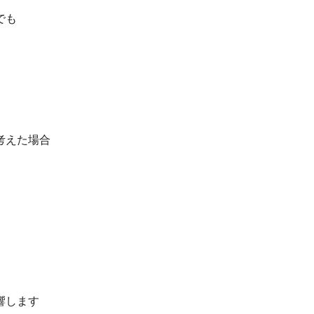
でも
考えた場合
響します