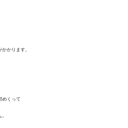
がかかります。
部めくって
ん。