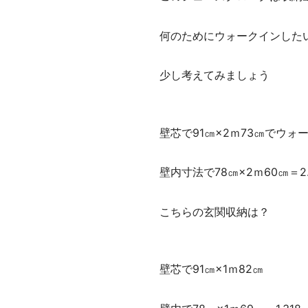
何のためにウォークインした
少し考えてみましょう
壁芯で91㎝×2ｍ73㎝でウォ
壁内寸法で78㎝×2ｍ60㎝＝2.
こちらの玄関収納は？
壁芯で91㎝×1ｍ82㎝