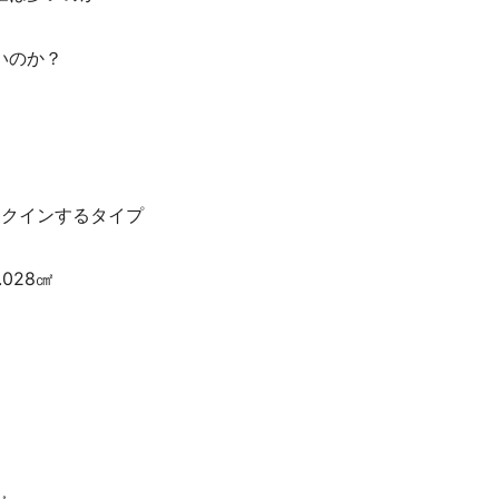
いのか？
ークインするタイプ
028㎠